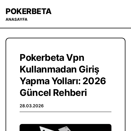
POKERBETA
ANASAYFA
Pokerbeta Vpn
Kullanmadan Giriş
Yapma Yolları: 2026
Güncel Rehberi
28.03.2026