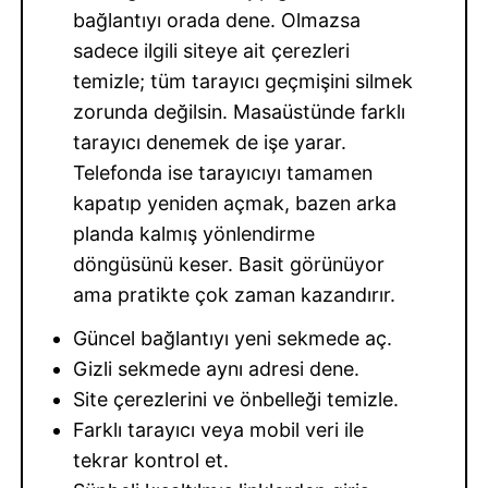
bağlantıyı orada dene. Olmazsa
sadece ilgili siteye ait çerezleri
temizle; tüm tarayıcı geçmişini silmek
zorunda değilsin. Masaüstünde farklı
tarayıcı denemek de işe yarar.
Telefonda ise tarayıcıyı tamamen
kapatıp yeniden açmak, bazen arka
planda kalmış yönlendirme
döngüsünü keser. Basit görünüyor
ama pratikte çok zaman kazandırır.
Güncel bağlantıyı yeni sekmede aç.
Gizli sekmede aynı adresi dene.
Site çerezlerini ve önbelleği temizle.
Farklı tarayıcı veya mobil veri ile
tekrar kontrol et.