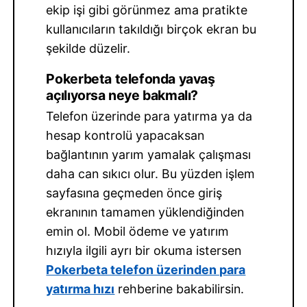
ekip işi gibi görünmez ama pratikte
kullanıcıların takıldığı birçok ekran bu
şekilde düzelir.
Pokerbeta telefonda yavaş
açılıyorsa neye bakmalı?
Telefon üzerinde para yatırma ya da
hesap kontrolü yapacaksan
bağlantının yarım yamalak çalışması
daha can sıkıcı olur. Bu yüzden işlem
sayfasına geçmeden önce giriş
ekranının tamamen yüklendiğinden
emin ol. Mobil ödeme ve yatırım
hızıyla ilgili ayrı bir okuma istersen
Pokerbeta telefon üzerinden para
yatırma hızı
rehberine bakabilirsin.