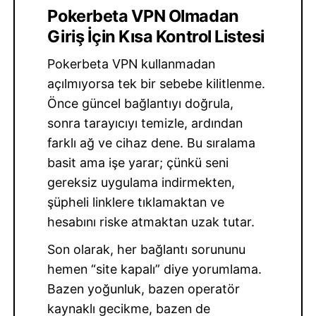
Pokerbeta VPN Olmadan
Giriş İçin Kısa Kontrol Listesi
Pokerbeta VPN kullanmadan
açılmıyorsa tek bir sebebe kilitlenme.
Önce güncel bağlantıyı doğrula,
sonra tarayıcıyı temizle, ardından
farklı ağ ve cihaz dene. Bu sıralama
basit ama işe yarar; çünkü seni
gereksiz uygulama indirmekten,
şüpheli linklere tıklamaktan ve
hesabını riske atmaktan uzak tutar.
Son olarak, her bağlantı sorununu
hemen “site kapalı” diye yorumlama.
Bazen yoğunluk, bazen operatör
kaynaklı gecikme, bazen de