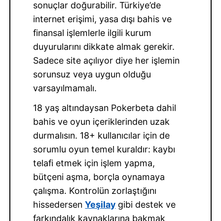
sonuçlar doğurabilir. Türkiye’de
internet erişimi, yasa dışı bahis ve
finansal işlemlerle ilgili kurum
duyurularını dikkate almak gerekir.
Sadece site açılıyor diye her işlemin
sorunsuz veya uygun olduğu
varsayılmamalı.
18 yaş altındaysan Pokerbeta dahil
bahis ve oyun içeriklerinden uzak
durmalısın. 18+ kullanıcılar için de
sorumlu oyun temel kuraldır: kaybı
telafi etmek için işlem yapma,
bütçeni aşma, borçla oynamaya
çalışma. Kontrolün zorlaştığını
hissedersen
Yeşilay
gibi destek ve
farkındalık kaynaklarına bakmak