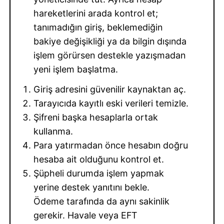
hareketlerini arada kontrol et;
tanımadığın giriş, beklemediğin
bakiye değişikliği ya da bilgin dışında
işlem görürsen destekle yazışmadan
yeni işlem başlatma.
Giriş adresini güvenilir kaynaktan aç.
Tarayıcıda kayıtlı eski verileri temizle.
Şifreni başka hesaplarla ortak
kullanma.
Para yatırmadan önce hesabın doğru
hesaba ait olduğunu kontrol et.
Şüpheli durumda işlem yapmak
yerine destek yanıtını bekle.
Ödeme tarafında da aynı sakinlik
gerekir. Havale veya EFT