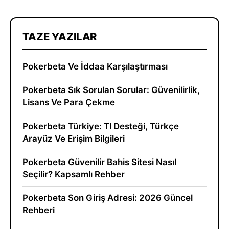
TAZE YAZILAR
Pokerbeta Ve İddaa Karşılaştırması
Pokerbeta Sık Sorulan Sorular: Güvenilirlik,
Lisans Ve Para Çekme
Pokerbeta Türkiye: Tl Desteği, Türkçe
Arayüz Ve Erişim Bilgileri
Pokerbeta Güvenilir Bahis Sitesi Nasıl
Seçilir? Kapsamlı Rehber
Pokerbeta Son Giriş Adresi: 2026 Güncel
Rehberi