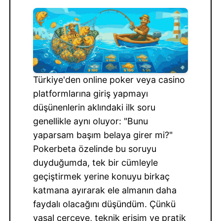
Türkiye'den online poker veya casino
platformlarına giriş yapmayı
düşünenlerin aklındaki ilk soru
genellikle aynı oluyor: "Bunu
yaparsam başım belaya girer mi?"
Pokerbeta özelinde bu soruyu
duyduğumda, tek bir cümleyle
geçiştirmek yerine konuyu birkaç
katmana ayırarak ele almanın daha
faydalı olacağını düşündüm. Çünkü
yasal çerçeve, teknik erişim ve pratik