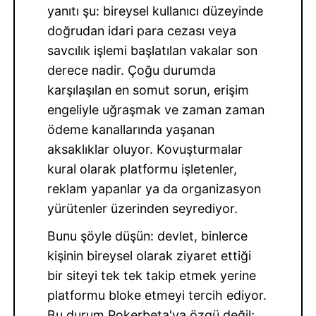
yanıtı şu: bireysel kullanıcı düzeyinde
doğrudan idari para cezası veya
savcılık işlemi başlatılan vakalar son
derece nadir. Çoğu durumda
karşılaşılan en somut sorun, erişim
engeliyle uğraşmak ve zaman zaman
ödeme kanallarında yaşanan
aksaklıklar oluyor. Kovuşturmalar
kural olarak platformu işletenler,
reklam yapanlar ya da organizasyon
yürütenler üzerinden seyrediyor.
Bunu şöyle düşün: devlet, binlerce
kişinin bireysel olarak ziyaret ettiği
bir siteyi tek tek takip etmek yerine
platformu bloke etmeyi tercih ediyor.
Bu durum Pokerbeta'ya özgü değil;