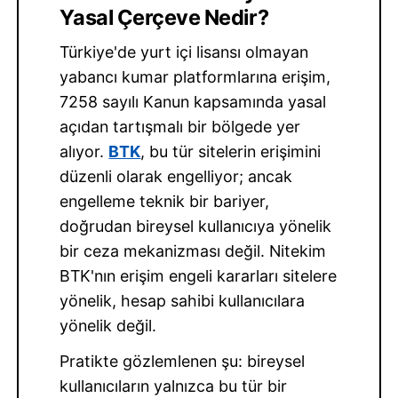
Yasal Çerçeve Nedir?
Türkiye'de yurt içi lisansı olmayan
yabancı kumar platformlarına erişim,
7258 sayılı Kanun kapsamında yasal
açıdan tartışmalı bir bölgede yer
alıyor.
BTK
, bu tür sitelerin erişimini
düzenli olarak engelliyor; ancak
engelleme teknik bir bariyer,
doğrudan bireysel kullanıcıya yönelik
bir ceza mekanizması değil. Nitekim
BTK'nın erişim engeli kararları sitelere
yönelik, hesap sahibi kullanıcılara
yönelik değil.
Pratikte gözlemlenen şu: bireysel
kullanıcıların yalnızca bu tür bir