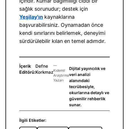
içindir. Kumar bağımlılığı ciddi bir
sağlık sorunudur; destek için
Yeşilay'ın
kaynaklarına
başvurabilirsiniz. Oynamadan önce
kendi sınırlarını belirlemek, deneyimi
sürdürülebilir kılan en temel adımdır.
İçerik
Defne
—
Dijital yayıncılık ve
Kıdemli
Editörü:
Korkmaz
veri analizi
Araştırma
Yazarı
alanındaki
tecrübesiyle,
okurlarına detaylı ve
güvenilir rehberlik
sunar.
İlgili Etiketler: