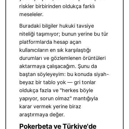
riskler birbirinden oldukça farklı
meseleler.
Buradaki bilgiler hukuki tavsiye
niteliği taşımıyor; bunun yerine bu tür
platformlarda hesap açan
kullanıcıların en sık karşılaştığı
durumları ve gözlemlenen örüntüleri
aktarmaya çalışacağım. Şunu da
baştan söyleyeyim: bu konuda siyah-
beyaz bir tablo yok — gri tonlar
oldukça fazla ve "herkes böyle
yapıyor, sorun olmaz" mantığıyla
karar vermek yerine biraz
araştırmaya değer.
Pokerbeta ve Türkiye'de